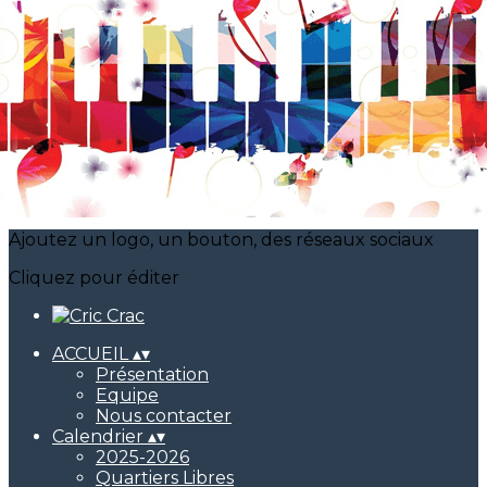
Exporter les lignes sélectionnées
Exporter toutes les colonnes
Exporter uniquement les colonnes affichées
Menu
<
>
Initiation Musicale
Prestations musicales
Ajoutez un logo, un bouton, des réseaux sociaux
Cliquez pour éditer
ACCUEIL
▴
▾
Présentation
Equipe
Nous contacter
Calendrier
▴
▾
2025-2026
Quartiers Libres