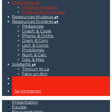
Prestations
▴
▾
Initiation Musicale
Prestations musicales
Ressources Musique
▴
▾
Ressources Scolaires
▴
▾
Pédagogie
Graph. & Copie
Phono. & Ortho.
Gram. & Conj.
Lect. & Comp.
Problèmes
Num. & Calc.
Géo. & Mes.
Solidarité
▴
▾
Timoun Yo La
Faire un don
Se connecter
Présentation
Equipe
Nous contacter