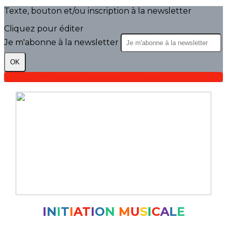
Texte, bouton et/ou inscription à la newsletter
Cliquez pour éditer
Je m'abonne à la newsletter
OK
Initiation Musicale
Prestations musicales
I
N
I
T
I
AT
I
O
N
M
U
S
I
C
A
L
E