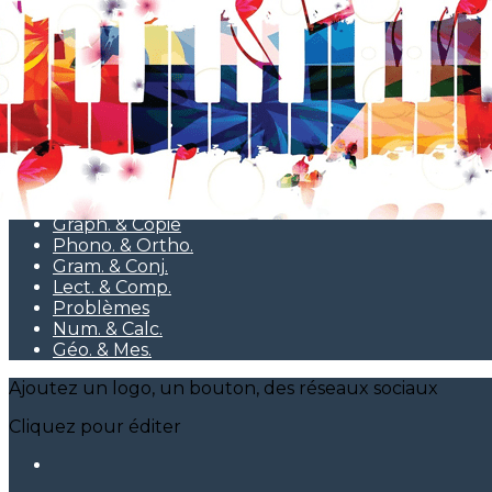
Exporter les lignes sélectionnées
Exporter toutes les colonnes
Exporter uniquement les colonnes affichées
Menu
<
>
Pédagogie
Graph. & Copie
Phono. & Ortho.
Gram. & Conj.
Lect. & Comp.
Problèmes
Num. & Calc.
Géo. & Mes.
Ajoutez un logo, un bouton, des réseaux sociaux
Cliquez pour éditer