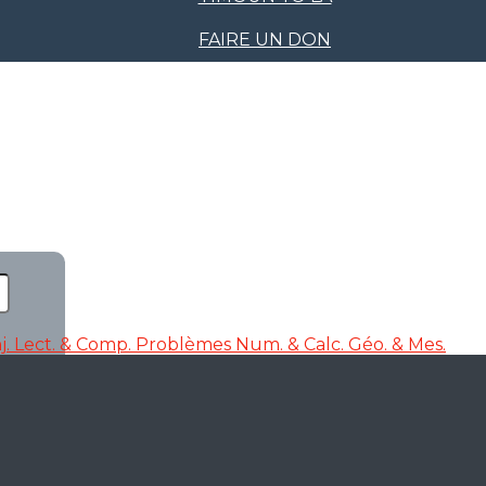
FAIRE UN DON
j.
Lect. & Comp.
Problèmes
Num. & Calc.
Géo. & Mes.