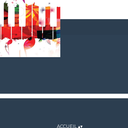
ACCUEIL
▴
▾