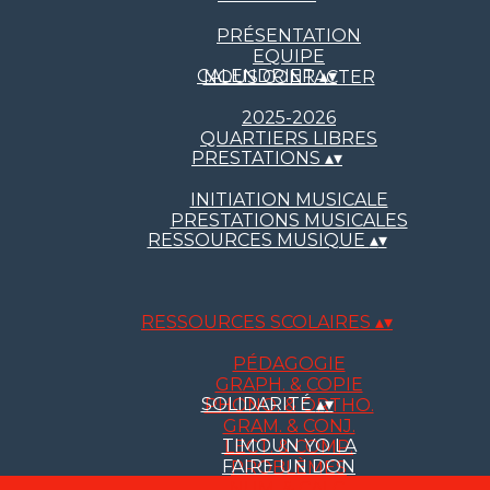
PRÉSENTATION
EQUIPE
CALENDRIER
▴
▾
NOUS CONTACTER
2025-2026
QUARTIERS LIBRES
PRESTATIONS
▴
▾
INITIATION MUSICALE
PRESTATIONS MUSICALES
RESSOURCES MUSIQUE
▴
▾
RESSOURCES SCOLAIRES
▴
▾
PÉDAGOGIE
GRAPH. & COPIE
SOLIDARITÉ
▴
▾
PHONO. & ORTHO.
GRAM. & CONJ.
TIMOUN YO LA
LECT. & COMP.
FAIRE UN DON
PROBLÈMES
NUM. & CALC.