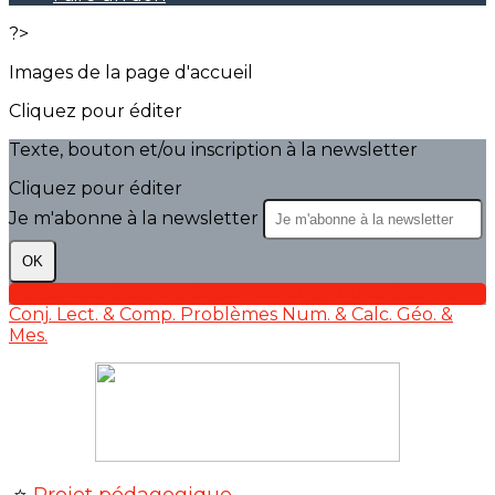
?>
Images de la page d'accueil
Cliquez pour éditer
Texte, bouton et/ou inscription à la newsletter
Cliquez pour éditer
Je m'abonne à la newsletter
OK
Pédagogie
Graph. & Copie
Phono. & Ortho.
Gram. &
Conj.
Lect. & Comp.
Problèmes
Num. & Calc.
Géo. &
Mes.