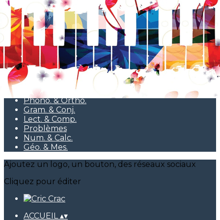
Exporter les lignes sélectionnées
Exporter toutes les colonnes
Exporter uniquement les colonnes affichées
Menu
<
>
Pédagogie
Graph. & Copie
Phono. & Ortho.
Gram. & Conj.
Lect. & Comp.
Problèmes
Num. & Calc.
Géo. & Mes.
Ajoutez un logo, un bouton, des réseaux sociaux
Cliquez pour éditer
ACCUEIL
▴
▾