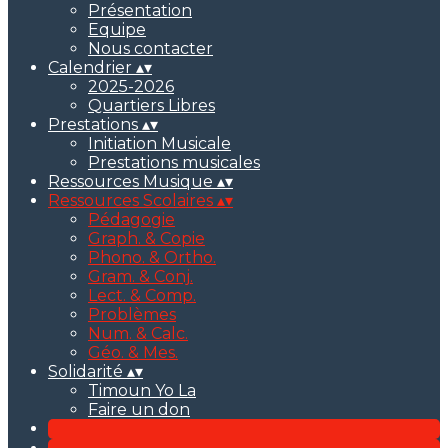
Présentation
Equipe
Nous contacter
Calendrier
▴
▾
2025-2026
Quartiers Libres
Prestations
▴
▾
Initiation Musicale
Prestations musicales
Ressources Musique
▴
▾
Ressources Scolaires
▴
▾
Pédagogie
Graph. & Copie
Phono. & Ortho.
Gram. & Conj.
Lect. & Comp.
Problèmes
Num. & Calc.
Géo. & Mes.
Solidarité
▴
▾
Timoun Yo La
Faire un don