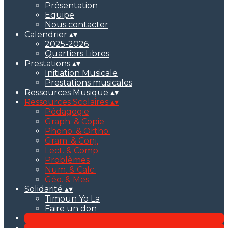
Présentation
Equipe
Nous contacter
Calendrier
▴
▾
2025-2026
Quartiers Libres
Prestations
▴
▾
Initiation Musicale
Prestations musicales
Ressources Musique
▴
▾
Ressources Scolaires
▴
▾
Pédagogie
Graph. & Copie
Phono. & Ortho.
Gram. & Conj.
Lect. & Comp.
Problèmes
Num. & Calc.
Géo. & Mes.
Solidarité
▴
▾
Timoun Yo La
Faire un don