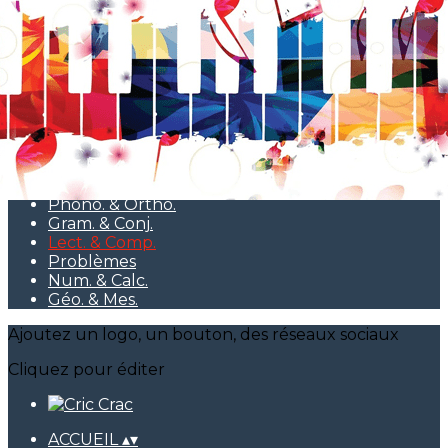
Exporter les lignes sélectionnées
Exporter toutes les colonnes
Exporter uniquement les colonnes affichées
Menu
<
>
Pédagogie
Graph. & Copie
Phono. & Ortho.
Gram. & Conj.
Lect. & Comp.
Problèmes
Num. & Calc.
Géo. & Mes.
Ajoutez un logo, un bouton, des réseaux sociaux
Cliquez pour éditer
ACCUEIL
▴
▾