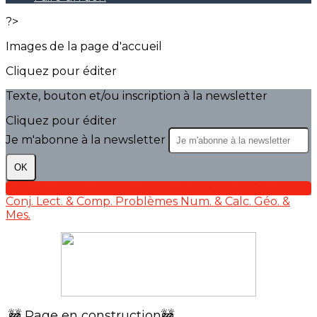
?>
Images de la page d'accueil
Cliquez pour éditer
Texte, bouton et/ou inscription à la newsletter
Cliquez pour éditer
Je m'abonne à la newsletter
OK
Pédagogie
Graph. & Copie
Phono. & Ortho.
Gram. &
Conj.
Lect. & Comp.
Problèmes
Num. & Calc.
Géo. &
Mes.
🚧 Page en construction🚧