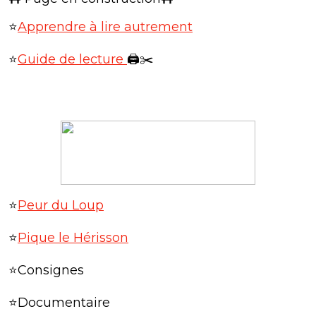
⭐
Apprendre à lire autrement
⭐
Guide de lecture
🖨️✂️
⭐
Peur du Loup
⭐
Pique le Hérisson
⭐Consignes
⭐Documentaire